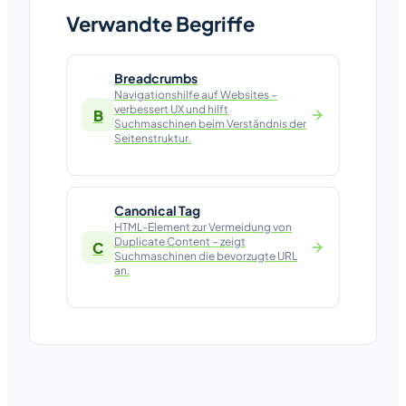
Verwandte Begriffe
Breadcrumbs
Navigationshilfe auf Websites –
verbessert UX und hilft
B
Suchmaschinen beim Verständnis der
Seitenstruktur.
Canonical Tag
HTML-Element zur Vermeidung von
Duplicate Content – zeigt
C
Suchmaschinen die bevorzugte URL
an.