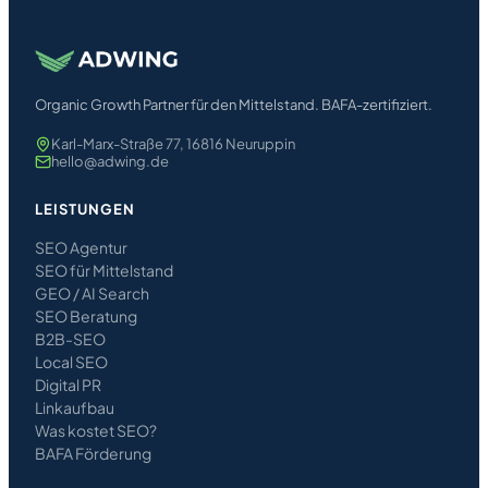
Organic Growth Partner für den Mittelstand. BAFA-zertifiziert.
Karl-Marx-Straße 77, 16816 Neuruppin
hello@adwing.de
LEISTUNGEN
SEO Agentur
SEO für Mittelstand
GEO / AI Search
SEO Beratung
B2B-SEO
Local SEO
Digital PR
Linkaufbau
Was kostet SEO?
BAFA Förderung