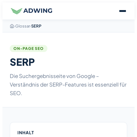
›
Glossar
›
SERP
ON-PAGE SEO
SERP
Die Suchergebnisseite von Google –
Verständnis der SERP-Features ist essenziell für
SEO.
INHALT