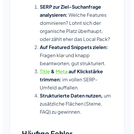
SERP zur Ziel-Suchanfrage
analysieren:
Welche Features
dominieren? Lohnt sich der
organische Platz überhaupt,
oder zählt eher das Local Pack?
Auf Featured Snippets zielen:
Fragen klar und knapp
beantworten, gut strukturiert.
Title
&
Meta
auf Klickstärke
trimmen:
im vollen SERP-
Umfeld auffallen.
Strukturierte Daten nutzen,
um
zusätzliche Flächen (Sterne,
FAQ) zu gewinnen.
Häufige Fehler