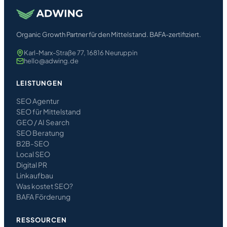
Organic Growth Partner für den Mittelstand. BAFA-zertifiziert.
Karl-Marx-Straße 77, 16816 Neuruppin
hello@adwing.de
LEISTUNGEN
SEO Agentur
SEO für Mittelstand
GEO / AI Search
SEO Beratung
B2B-SEO
Local SEO
Digital PR
Linkaufbau
Was kostet SEO?
BAFA Förderung
RESSOURCEN