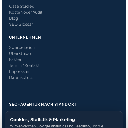
Case Studies
Kostenloser Audit
Blog
SEO Glossar
UNTERNEHMEN
So arbeite ich
Über Guido
Fakten
Termin / Kontakt
Impressum
Datenschutz
SEO-AGENTUR NACH STANDORT
Berlin
Potsdam
Hamburg
Köln
Frankfurt
Cookies, Statistik & Marketing
München
Düsseldorf
Leipzig
Nürnberg
Wir verwenden Google Analytics und Leadinfo, um die