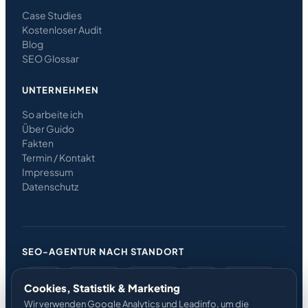
Case Studies
Kostenloser Audit
Blog
SEO Glossar
UNTERNEHMEN
So arbeite ich
Über Guido
Fakten
Termin / Kontakt
Impressum
Datenschutz
SEO-AGENTUR NACH STANDORT
Berlin
Potsdam
Hamburg
Köln
Frankfurt
Cookies, Statistik & Marketing
München
Düsseldorf
Leipzig
Nürnberg
Wir verwenden Google Analytics und Leadinfo, um die