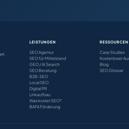
LEISTUNGEN
RESSOURCEN
SEO Agentur
Case Studies
ert.
SEO für Mittelstand
Kostenloser Au
GEO / AI Search
Blog
SEO Beratung
SEO Glossar
B2B-SEO
Local SEO
Digital PR
Linkaufbau
Was kostet SEO?
BAFA Förderung