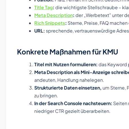
Title Tag
:
die wichtigste Stellschraube – klar
Meta Description
:
der „Werbetext” unter de
Rich Snippets
:
Sterne, Preise, FAQ machen d
URL:
sprechende, vertrauenswürdige Adre
Konkrete Maßnahmen für KMU
Titel mit Nutzen formulieren:
das Keyword pl
Meta Description als Mini-Anzeige schreib
andeuten, Handlung nahelegen.
Strukturierte Daten einsetzen,
um Sterne, 
zu bringen.
In der Search Console nachsteuern:
Seiten 
niedriger CTR gezielt überarbeiten.