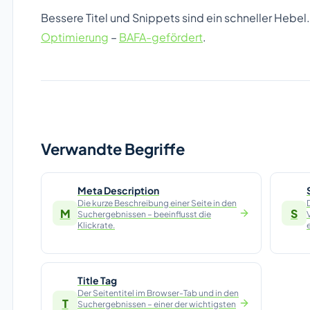
Bessere Titel und Snippets sind ein schneller Hebel.
Optimierung
–
BAFA-gefördert
.
Verwandte Begriffe
Meta Description
Die kurze Beschreibung einer Seite in den
M
S
Suchergebnissen – beeinflusst die
Klickrate.
Title Tag
Der Seitentitel im Browser-Tab und in den
T
Suchergebnissen – einer der wichtigsten