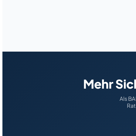
Mehr Sic
Als BA
Rat