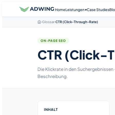
Home
Leistungen ▾
Case Studies
Bl
›
Glossar
›
CTR (Click-Through-Rate)
ON-PAGE SEO
CTR (Click-
Die Klickrate in den Suchergebnissen –
Beschreibung.
INHALT