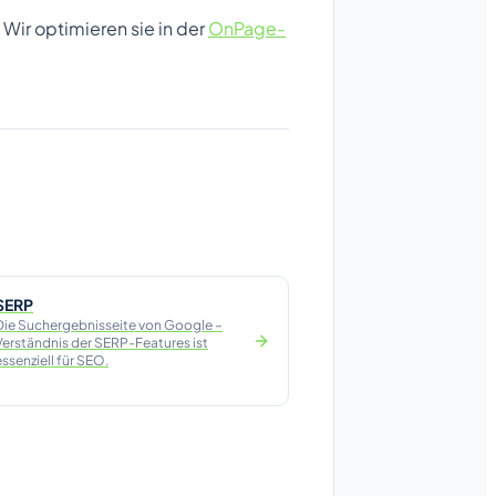
 Wir optimieren sie in der
OnPage-
SERP
Die Suchergebnisseite von Google –
Verständnis der SERP-Features ist
essenziell für SEO.