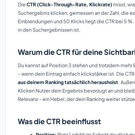
Die
CTR (Click-Through-Rate, Klickrate)
misst, wi
Suchergebnis klicken, gemessen an der Zahl, die e
Einblendungen und 50 Klicks liegt die CTR bei 5 %. S
in den Suchergebnissen ist.
Warum die CTR für deine Sichtbark
Du kannst auf Position 3 stehen und trotzdem mehr
– wenn dein Eintrag einfach klickstärker ist. Die CT
aus deinem Ranking tatsächlich herausholst
. Außer
Klicken Nutzer dein Ergebnis bevorzugt an und blei
Relevanz – ein Hebel, der dein Ranking weiter stütz
Was die CTR beeinflusst
Position:
Platz 1 erhält im Schnitt deutlich me