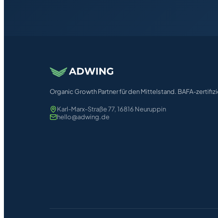
Organic Growth Partner für den Mittelstand. BAFA-zertifizi
Karl-Marx-Straße 77, 16816 Neuruppin
hello@adwing.de