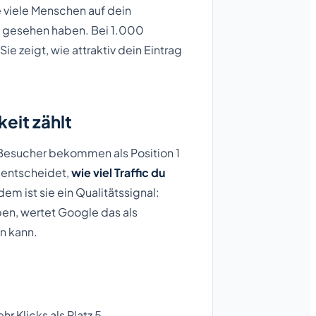
e viele Menschen auf dein
s gesehen haben. Bei 1.000
ie zeigt, wie attraktiv dein Eintrag
eit zählt
 Besucher bekommen als Position 1
R entscheidet,
wie viel Traffic du
dem ist sie ein Qualitätssignal:
ben, wertet Google das als
en kann.
hr Klicks als Platz 5