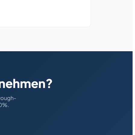
ernehmen?
hrough-
80%.