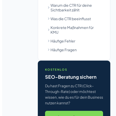
Warum die CTR für deine
Sichtbarkeit zählt
Was die CTR beeinflusst
Konkrete Maßnahmen für
KMU
Häufige Fehler
Häufige Fragen
KOSTENLOS
SEO-Beratung sichern
Du hast Fragen zu CTR (Click-
Through-Rate) oder möchtest
wissen, wie du es für dein Business
nutzen kannst?