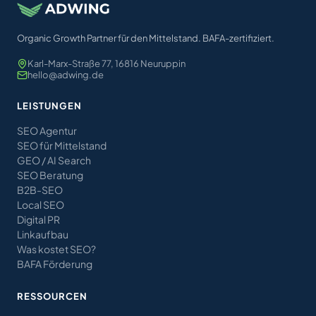
Organic Growth Partner für den Mittelstand. BAFA-zertifiziert.
Karl-Marx-Straße 77, 16816 Neuruppin
hello@adwing.de
LEISTUNGEN
SEO Agentur
SEO für Mittelstand
GEO / AI Search
SEO Beratung
B2B-SEO
Local SEO
Digital PR
Linkaufbau
Was kostet SEO?
BAFA Förderung
RESSOURCEN