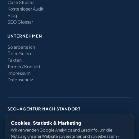
Case Studies
Kostenloser Audit
Blog
SEO Glossar
UNTERNEHMEN
So arbeite ich
Über Guido
Fakten
Termin / Kontakt
Impressum
Datenschutz
SEO-AGENTUR NACH STANDORT
Berlin
Potsdam
Hamburg
Köln
Frankfurt
Cookies, Statistik & Marketing
München
Düsseldorf
Leipzig
Nürnberg
Kiel
Wir verwenden Google Analytics und Leadinfo, um die
Nutzung unserer Website zu verstehen und zu verbessern –
Rostock
Bremen