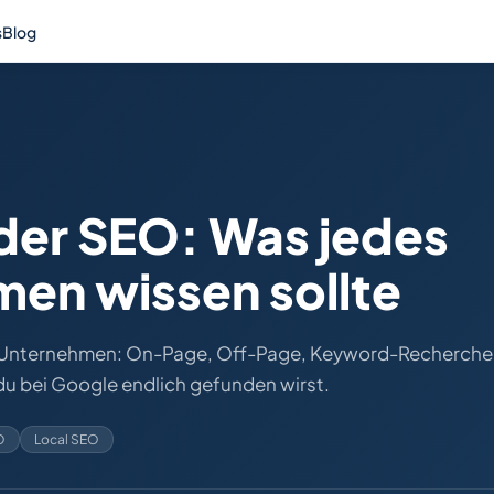
s
Blog
der SEO: Was jedes
men wissen sollte
e Unternehmen: On-Page, Off-Page, Keyword-Recherche
 du bei Google endlich gefunden wirst.
O
Local SEO