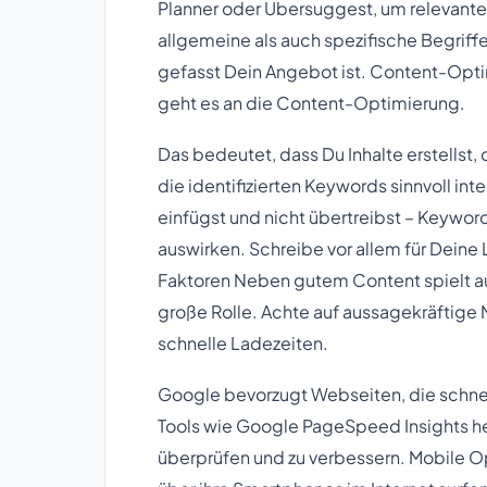
Planner oder Ubersuggest, um relevante 
allgemeine als auch spezifische Begriff
gefasst Dein Angebot ist. Content-Opt
geht es an die Content-Optimierung.
Das bedeutet, dass Du Inhalte erstellst, 
die identifizierten Keywords sinnvoll int
einfügst und nicht übertreibst – Keywor
auswirken. Schreibe vor allem für Deine
Faktoren Neben gutem Content spielt au
große Rolle. Achte auf aussagekräftige
schnelle Ladezeiten.
Google bevorzugt Webseiten, die schnell
Tools wie Google PageSpeed Insights hel
überprüfen und zu verbessern. Mobile O