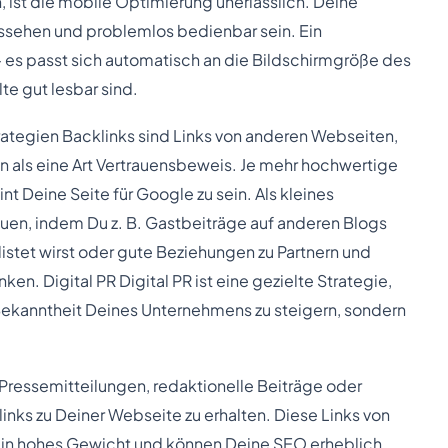
, ist die mobile Optimierung unerlässlich. Deine
ussehen und problemlos bedienbar sein. Ein
 – es passt sich automatisch an die Bildschirmgröße des
lte gut lesbar sind.
tegien Backlinks sind Links von anderen Webseiten,
en als eine Art Vertrauensbeweis. Je mehr hochwertige
nt Deine Seite für Google zu sein. Als kleines
en, indem Du z. B. Gastbeiträge auf anderen Blogs
istet wirst oder gute Beziehungen zu Partnern und
ken. Digital PR Digital PR ist eine gezielte Strategie,
 Bekanntheit Deines Unternehmens zu steigern, sondern
 Pressemitteilungen, redaktionelle Beiträge oder
nks zu Deiner Webseite zu erhalten. Diese Links von
ein hohes Gewicht und können Deine SEO erheblich