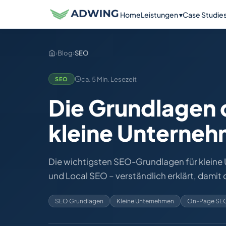
Home
Leistungen ▾
Case Studie
›
Blog
›
SEO
ca. 5 Min. Lesezeit
SEO
Die Grundlagen 
kleine Unterneh
Die wichtigsten SEO-Grundlagen für klein
und Local SEO – verständlich erklärt, damit
SEO Grundlagen
Kleine Unternehmen
On-Page SE