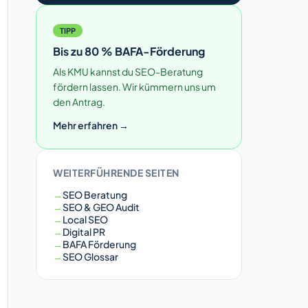
TIPP
Bis zu 80 % BAFA-Förderung
Als KMU kannst du SEO-Beratung
fördern lassen. Wir kümmern uns um
den Antrag.
Mehr erfahren →
WEITERFÜHRENDE SEITEN
SEO Beratung
SEO & GEO Audit
Local SEO
Digital PR
BAFA Förderung
SEO Glossar