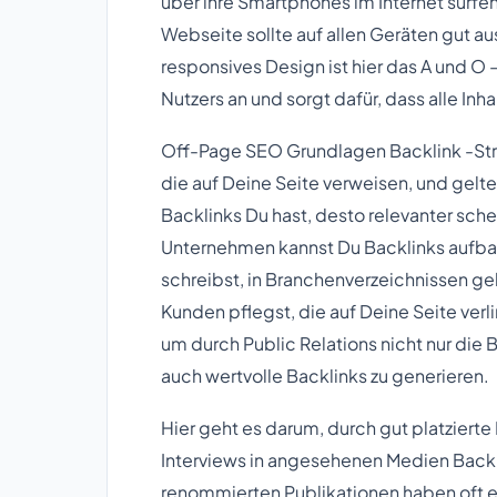
über ihre Smartphones im Internet surfen
Webseite sollte auf allen Geräten gut a
responsives Design ist hier das A und O
Nutzers an und sorgt dafür, dass alle Inha
Off-Page SEO Grundlagen Backlink -Stra
die auf Deine Seite verweisen, und gelt
Backlinks Du hast, desto relevanter schei
Unternehmen kannst Du Backlinks aufbau
schreibst, in Branchenverzeichnissen gel
Kunden pflegst, die auf Deine Seite verlin
um durch Public Relations nicht nur die
auch wertvolle Backlinks zu generieren.
Hier geht es darum, durch gut platzierte
Interviews in angesehenen Medien Backli
renommierten Publikationen haben oft 