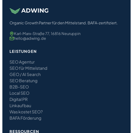
Organic Growth Partner für den Mittelstand. BAFA-zertifiziert.
Karl-Marx-Straße 77, 16816 Neuruppin
hello@adwing.de
LEISTUNGEN
SEO Agentur
SEO für Mittelstand
GEO / AI Search
SEO Beratung
B2B-SEO
Local SEO
Digital PR
Linkaufbau
Was kostet SEO?
BAFA Förderung
RESSOURCEN