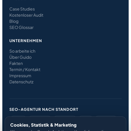
Case Studies
Kostenloser Audit
Blog
SEO Glossar
UNTERNEHMEN
So arbeite ich
Über Guido
Fakten
Termin / Kontakt
Impressum
Datenschutz
SEO-AGENTUR NACH STANDORT
Berlin
Potsdam
Hamburg
Köln
Frankfurt
Cookies, Statistik & Marketing
München
Düsseldorf
Leipzig
Nürnberg