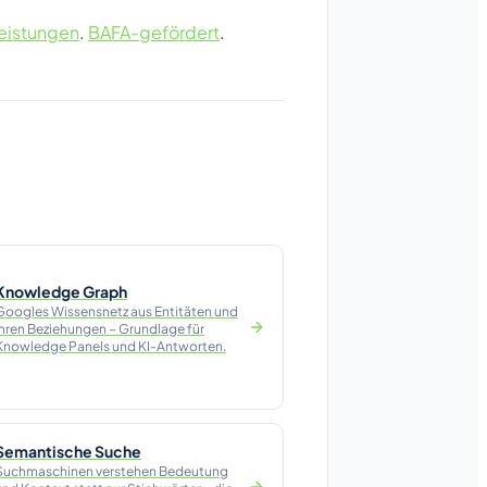
istungen
.
BAFA-gefördert
.
Knowledge Graph
Googles Wissensnetz aus Entitäten und
ihren Beziehungen – Grundlage für
Knowledge Panels und KI-Antworten.
Semantische Suche
Suchmaschinen verstehen Bedeutung