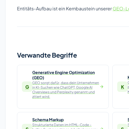
Entitäts-Aufbau ist ein Kernbaustein unserer
GEO-Le
Verwandte Begriffe
Generative Engine Optimization
(GEO)
GEO sorgt dafür, dass dein Unternehmen
G
K
in KI-Suchen wie ChatGPT, Google AI
Overviews und Perplexity genannt und
zitiert wird.
Schema Markup
Strukturierte Daten im HTML-Code –