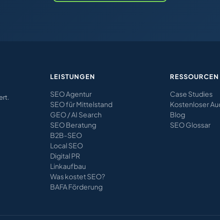
LEISTUNGEN
RESSOURCEN
SEO Agentur
Case Studies
ert.
SEO für Mittelstand
Kostenloser Au
GEO / AI Search
Blog
SEO Beratung
SEO Glossar
B2B-SEO
Local SEO
Digital PR
Linkaufbau
Was kostet SEO?
BAFA Förderung