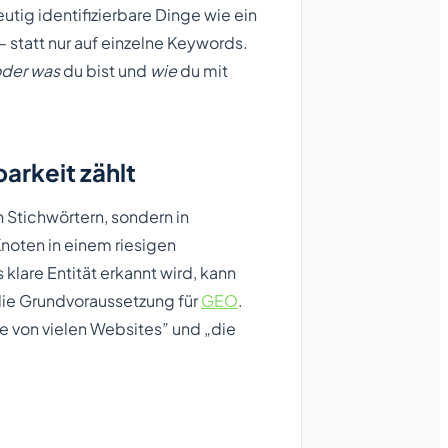
utig identifizierbare Dinge wie ein
– statt nur auf einzelne Keywords.
oder was
du bist und
wie
du mit
arkeit zählt
 Stichwörtern, sondern in
oten in einem riesigen
ls klare Entität erkannt wird, kann
die Grundvoraussetzung für
GEO
.
ne von vielen Websites” und „die