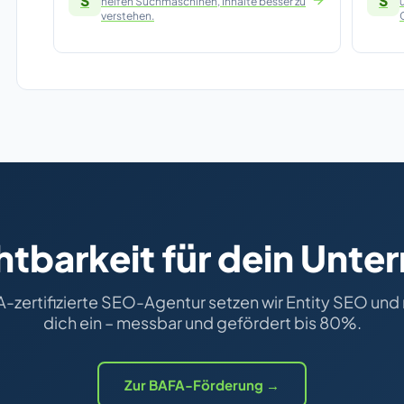
S
S
helfen Suchmaschinen, Inhalte besser zu
verstehen.
htbarkeit für dein Unt
A-zertifizierte SEO-Agentur setzen wir Entity SEO und 
dich ein – messbar und gefördert bis 80%.
Zur BAFA-Förderung →