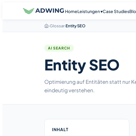
Home
Leistungen ▾
Case Studies
Bl
›
Glossar
›
Entity SEO
AI SEARCH
Entity SEO
Optimierung auf Entitäten statt nur
eindeutig verstehen.
INHALT