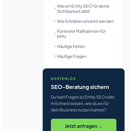
Warum Entity SEO für deine
Sichtbarkeit zählt
Wie Entitäten erkannt werden
Konkrete Maßnahmen für
KMU
Häufige Fehler
Häufige Fragen
KOSTENLOS
SEO-Beratung sichern
Du hast Fragen zu Entity SEO oder
möchtest wissen, wie du es für
dein Business nutzen kannst?
Jetzt anfragen →