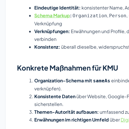
Eindeutige Identität:
konsistenter Name, Ad
Schema Markup
:
,
,
Organization
Person
Verknüpfung
Verknüpfungen:
Erwähnungen und Profile, 
verbinden
Konsistenz:
überall dieselbe, widerspruchsf
Konkrete Maßnahmen für KMU
Organization-Schema mit
einbinde
sameAs
verknüpfen).
Konsistente Daten
über Website, Google-Pr
sicherstellen.
Themen-Autorität aufbauen:
umfassend zu
Erwähnungen im richtigen Umfeld
über
Dig