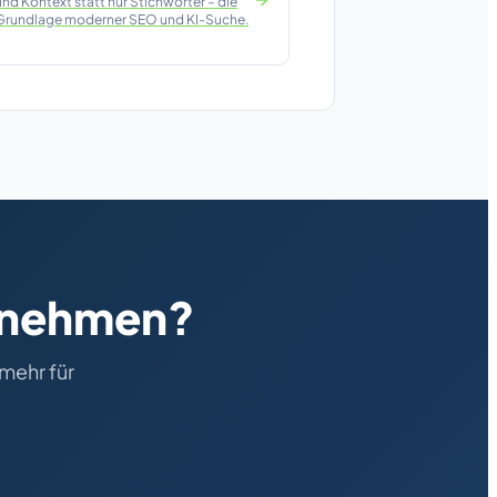
und Kontext statt nur Stichwörter – die
Grundlage moderner SEO und KI-Suche.
ernehmen?
mehr für